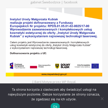
gabinet Świebodzice |
facebook
|
Bard Motyw przez
WP Royal
.
Ta strona korzysta z ciasteczek aby świadczyć usługi na
najwyższym poziomie. Dalsze korzystanie ze strony oznacza,
POWRÓT NA GÓRĘ
że zgadzasz się na ich użycie.
Ok