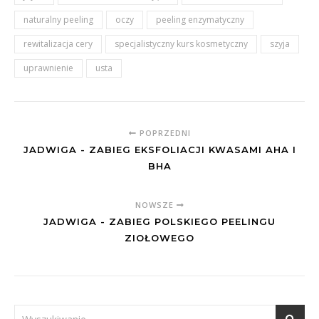
naturalny peeling
oczy
peeling enzymatyczny
rewitalizacja cery
specjalistyczny kurs kosmetyczny
szyja
uprawnienie
usta
POPRZEDNI
JADWIGA - ZABIEG EKSFOLIACJI KWASAMI AHA I
BHA
NOWSZE
JADWIGA - ZABIEG POLSKIEGO PEELINGU
ZIOŁOWEGO