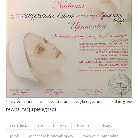
Uprawnienia w zakresie wykonywania zabiegów
rewitalizacji i pielęgnacji
cera tłusta
cera trądzikowa
dyplom
Jadwiga
jojob
maseczka bionawilżająca
maseczka mineralna