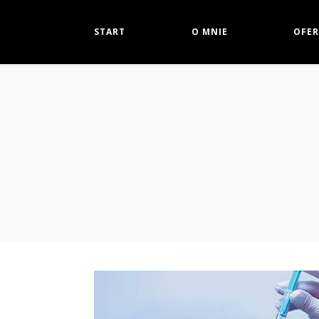
START
O MNIE
OFER