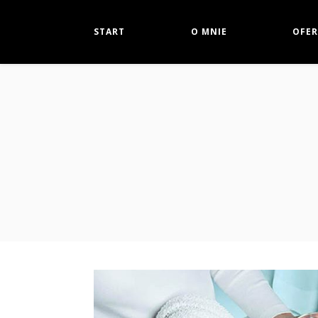
START
O MNIE
OFER