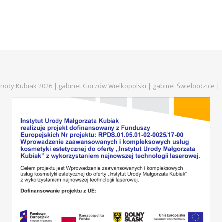
 Urody Kubiak 2026 | gabinet Gorzów Wielkopolski | gabinet Świebodzice |