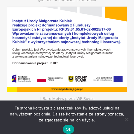
|
Bard Motyw przez
WP Royal
.
Ta strona korzysta z ciasteczek aby świadczyć usługi na
najwyższym poziomie. Dalsze korzystanie ze strony oznacza,
POWRÓT NA GÓRĘ
że zgadzasz się na ich użycie.
Ok